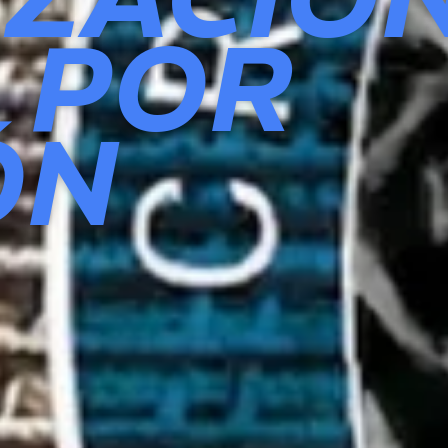
 POR
ÓN